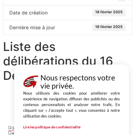
Date de création
18 février 2025
Dernière mise à jour
18 février 2025
Liste des
délibérations du 16
Décembre 2024
Nous respectons votre
vie privée.
Nous utilisons des cookies pour améliorer votre
expérience de navigation, diffuser des publicités ou des
contenus personnalisés et analyser notre trafic. En
Partager
cliquant sur « J’accepte tout », vous consentez à notre
utilisation des cookies.
1, place du Champ au Roy
BP 50 543 22205 Guingamp cedex
Lire les politique de confidentialité
02 96 40 64 40