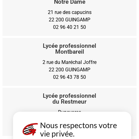
Notre Dame
21 rue des capucins
22 200 GUINGAMP
02 96 40 21 50
Lycée professionnel
Montbareil
2 rue du Maréchal Joffre
22 200 GUINGAMP
02 96 43 78 50
Lycée professionnel
du Restmeur
Runevarec
22200 PABU
Nous respectons votre
02 96 43 70 71
vie privée.