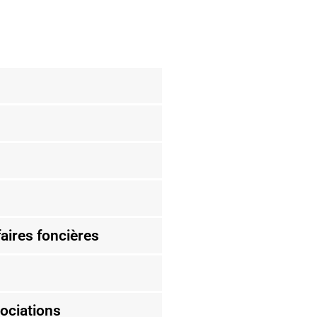
ires foncières
ociations