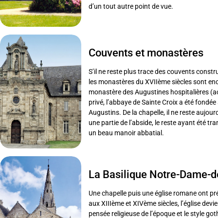
d’un tout autre point de vue.
Couvents et monastères
S’il ne reste plus trace des couvents constr
les monastères du XVIIème siècles sont encor
monastère des Augustines hospitalières (ac
privé, l’abbaye de Sainte Croix a été fondée
Augustins. De la chapelle, il ne reste aujour
une partie de l’abside, le reste ayant été t
un beau manoir abbatial.
La Basilique Notre-Dame-
Une chapelle puis une église romane ont préc
aux XIIIème et XIVème siècles, l’église dev
pensée religieuse de l’époque et le style go