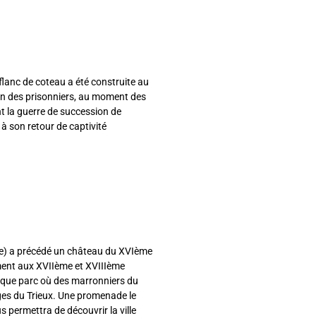
 flanc de coteau a été construite au
on des prisonniers, au moment des
nt la guerre de succession de
 à son retour de captivité
cle) a précédé un château du XVIème
ment aux XVIIème et XVIIIème
fique parc où des marronniers du
rges du Trieux. Une promenade le
us permettra de découvrir la ville