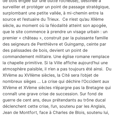
de bois érigée sur une butte rocheuse), destinée à
surveiller et protéger un point de passage stratégique,
surplombant une petite vallée, à mi-chemin entre la
source et l’estuaire du Trieux. Ce n’est qu’au XIIème
siècle, au moment où la féodalité atteint son apogée,
que le site commence à prendre un visage urbain : un
premier « château », construit par la puissante famille
des seigneurs de Penthièvre et Guingamp, ceinte par
des palissades de bois, devient un point de
commandement militaire. Une église romane remplace
la chapelle primitive. Si la Ville affiche aujourd’hui une
atmosphère paisible, il n’en a pas toujours été ainsi. Du
XIVème au XVIIème siècles, la Cité sera l’objet de
nombreux sièges … La crise qui déchire l’Occident aux
XIVème et XVème siècles n’épargne pas la Bretagne qui
connaît une grave crise de succession. Sur fond de
guerre de cent ans, deux prétendants au trône ducal
déclenchent cette crise, l’un, soutenu par les Anglais,
Jean de Montfort, face à Charles de Blois, soutenu lui,