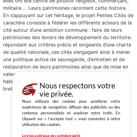
elles ont été centre de pouvoir religieux, commerçant,
militaire … Leurs patrimoines racontent cette histoire.
En s’appuyant sur cet héritage, le projet Petites Cités de
caractère consiste à fédérer les différents acteurs de la
cité autour d’une ambition commune : faire de leurs
patrimoines des leviers de développement du territoire.
répondant aux critères précis et exigeants d’une charte
de qualité nationale, ces cités s’engagent ainsi à mener
une politique active de sauvegarde, d’entretien et de
restauration de leurs patrimoines ainsi que de mise en
valeur, d’animation et de promotion auprès de leurs
habitants et visiteurs. Les Petites Cités de Caractère®
Nous respectons votre
bretonnes Lire la suite
vie privée.
Nous utilisons des cookies pour améliorer votre
expérience de navigation, diffuser des publicités ou des
contenus personnalisés et analyser notre trafic. En
cliquant sur « J’accepte tout », vous consentez à notre
Partager
utilisation des cookies.
1, place du Champ au Roy
Lire les politique de confidentialité