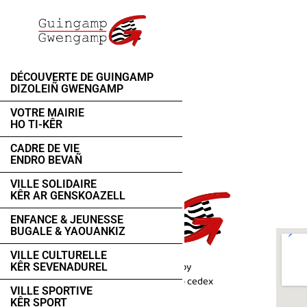
DÉCOUVERTE DE GUINGAMP
DIZOLEIÑ GWENGAMP
VOTRE MAIRIE
HO TI-KÊR
CADRE DE VIE
ENDRO BEVAÑ
VILLE SOLIDAIRE
KÊR AR GENSKOAZELL
ENFANCE & JEUNESSE
BUGALE & YAOUANKIZ
VILLE CULTURELLE
1, place du Champ au Roy
KÊR SEVENADUREL
BP 50 543 22205 Guingamp cedex
VILLE SPORTIVE
KÊR SPORT