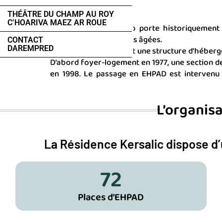
THÉÂTRE DU CHAMP AU ROY
C’HOARIVA MAEZ AR ROUE
Le CCAS de Guingamp porte historiquement 
direction des personnes âgées.
CONTACT
DAREMPRED
L’EHPAD de Kersalic est une structure d’héber
D’abord foyer-logement en 1977, une section d
en 1998. Le passage en EHPAD est intervenu
L’organis
La Résidence Kersalic dispose d’
72
Places d’EHPAD