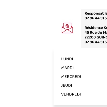
Responsable
02 96 44 51 5
Résidence Ke
45 Rue du M
22200 GUIN
02 96 44 51 5
LUNDI
MARDI
MERCREDI
JEUDI
VENDREDI