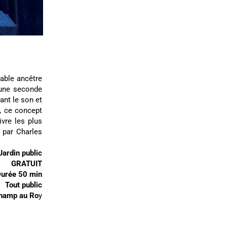
able ancêtre
 une seconde
ant le son et
i, ce concept
ivre les plus
t par Charles
Jardin public
GRATUIT
urée 50 min
Tout public
 Champ au Ro
y