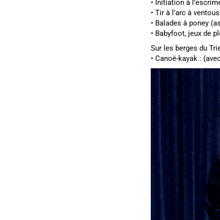
• Initiation à l’escr
• Tir à l’arc à vento
• Balades à poney (a
• Babyfoot, jeux de p
Sur les berges du Tri
• Canoë-kayak : (ave