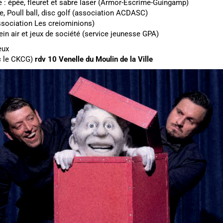
ime : épée, fleuret et sabre laser (Armor-Escrime-Guingamp)
use, Poull ball, disc golf (association ACDASC)
ssociation Les creiominions)
lein air et jeux de société (service jeunesse GPA)
eux
c le CKCG)
rdv 10 Venelle du Moulin de la Ville