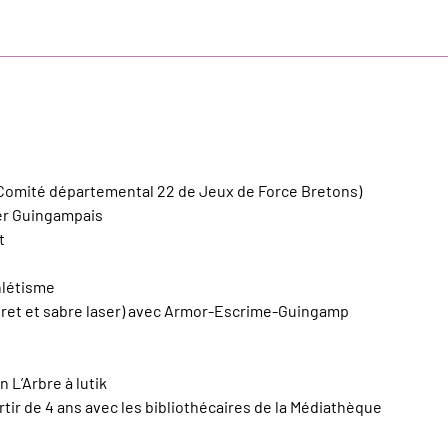
(Comité départemental 22 de Jeux de Force Bretons)
ier Guingampais
t
hlétisme
leuret et sabre laser) avec Armor-Escrime-Guingamp
 L’Arbre à lutik
artir de 4 ans avec les bibliothécaires de la Médiathèque