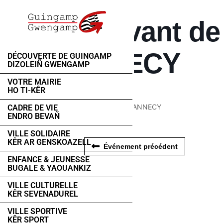
En Avant de
ANNECY
DÉCOUVERTE DE GUINGAMP
DIZOLEIÑ GWENGAMP
VOTRE MAIRIE
HO TI-KÊR
En Avant de Guingamp / ANNECY
CADRE DE VIE
ENDRO BEVAÑ
VILLE SOLIDAIRE
KÊR AR GENSKOAZELL
Événement précédent
ENFANCE & JEUNESSE
BUGALE & YAOUANKIZ
VILLE CULTURELLE
KÊR SEVENADUREL
VILLE SPORTIVE
KÊR SPORT