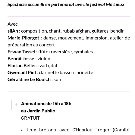
Spectacle accueilli en partenariat avec le festival Mil Lieux
Avec
siiAn
: composition, chant, rubab afghan, guitares, bendir
Marie Pilorget
: danse, mouvement, immersion, atelier de
préparation au concert
Erwan Tassel
: flûte traversière, cymbales
Benoît Josse
: violon
Florian Bellec
: zarb, daf
Gwenaël Piel
: clarinette basse, clarinette
Géraldine Le Boulch
: son
Animations de 15h à 18h
+
au Jardin Public
GRATUIT
• Jeux bretons avec C’Hoariou Treger (Comité