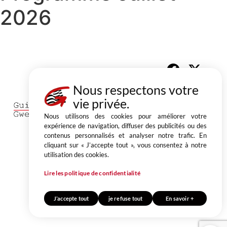
2026
Partager
Nous respectons votre
1, place du Champ au Roy
vie privée.
BP 50 543 22205 Guingamp cedex
02 96 40 64 40
Nous utilisons des cookies pour améliorer votre
expérience de navigation, diffuser des publicités ou des
CONTACT
contenus personnalisés et analyser notre trafic. En
cliquant sur « J’accepte tout », vous consentez à notre
Mentions légales
Politique de confidentialité
utilisation des cookies.
© Ville de Guingamp
Lire les politique de confidentialité
Conception & réalisation agence Be New
J’accepte tout
je refuse tout
En savoir +