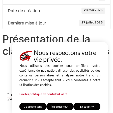
Date de création
23 mai 2025
Dernière mise à jour
27 juillet 2026
Présentation de la
classe moins de 3 ans
Nous respectons votre
vie privée.
Nous utilisons des cookies pour améliorer votre
expérience de navigation, diffuser des publicités ou des
contenus personnalisés et analyser notre trafic. En
Partager
cliquant sur « J’accepte tout », vous consentez à notre
utilisation des cookies.
1, place du Champ au Roy
BP 50 543 22205 Guingamp cedex
Lire les politique de confidentialité
02 96 40 64 40
J’accepte tout
je refuse tout
En savoir +
CONTACT