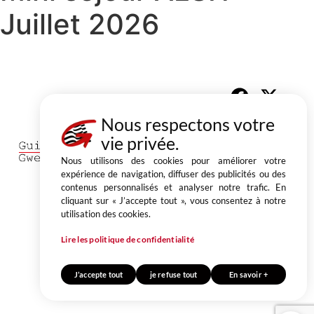
Juillet 2026
Partager
Nous respectons votre
1, place du Champ au Roy
vie privée.
BP 50 543 22205 Guingamp cedex
02 96 40 64 40
Nous utilisons des cookies pour améliorer votre
expérience de navigation, diffuser des publicités ou des
CONTACT
contenus personnalisés et analyser notre trafic. En
cliquant sur « J’accepte tout », vous consentez à notre
Mentions légales
Politique de confidentialité
utilisation des cookies.
© Ville de Guingamp
Lire les politique de confidentialité
Conception & réalisation agence Be New
J’accepte tout
je refuse tout
En savoir +