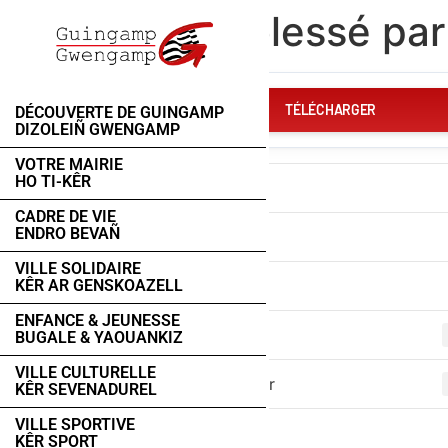
contenu
Je suis blessé par
principal
TÉLÉCHARGER
DÉCOUVERTE DE GUINGAMP
DIZOLEIÑ GWENGAMP
VOTRE MAIRIE
HO TI-KÊR
Télécharger
CADRE DE VIE
ENDRO BEVAÑ
Taille du fichier
VILLE SOLIDAIRE
Nombre de fichiers
KÊR AR GENSKOAZELL
ENFANCE & JEUNESSE
Date de création
BUGALE & YAOUANKIZ
VILLE CULTURELLE
Dernière mise à jour
KÊR SEVENADUREL
VILLE SPORTIVE
KÊR SPORT