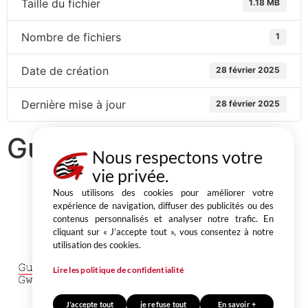
Taille du fichier
1.18 MB
Nombre de fichiers
1
Date de création
28 février 2025
Dernière mise à jour
28 février 2025
Guingamp mag N°66
Nous respectons votre
vie privée.
Nous utilisons des cookies pour améliorer votre
expérience de navigation, diffuser des publicités ou des
contenus personnalisés et analyser notre trafic. En
Partager
cliquant sur « J’accepte tout », vous consentez à notre
utilisation des cookies.
1, place du Champ au Roy
BP 50 543 22205 Guingamp cedex
Lire les politique de confidentialité
02 96 40 64 40
CONTACT
J’accepte tout
je refuse tout
En savoir +