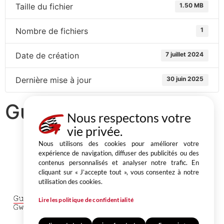
Taille du fichier
1.50 MB
Nombre de fichiers
1
Date de création
7 juillet 2024
Dernière mise à jour
30 juin 2025
Guingamp mag N°59
Nous respectons votre
vie privée.
Nous utilisons des cookies pour améliorer votre
expérience de navigation, diffuser des publicités ou des
contenus personnalisés et analyser notre trafic. En
Partager
cliquant sur « J’accepte tout », vous consentez à notre
utilisation des cookies.
1, place du Champ au Roy
BP 50 543 22205 Guingamp cedex
Lire les politique de confidentialité
02 96 40 64 40
CONTACT