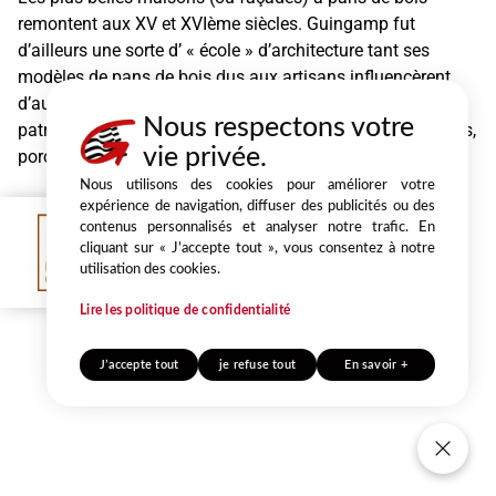
remontent aux XV et XVIème siècles. Guingamp fut
d’ailleurs une sorte d’ « école » d’architecture tant ses
modèles de pans de bois dus aux artisans influencèrent
d’autres cités du Trégor. La Renaissance a marqué le
Nous respectons votre
patrimoine architectural de la ville, en témoignent maisons,
vie privée.
porches ainsi que la tour ouest de la Basilique.
Nous utilisons des cookies pour améliorer votre
expérience de navigation, diffuser des publicités ou des
contenus personnalisés et analyser notre trafic. En
cliquant sur « J’accepte tout », vous consentez à notre
utilisation des cookies.
Lire les politique de confidentialité
J’accepte tout
je refuse tout
En savoir +
Nos cookies