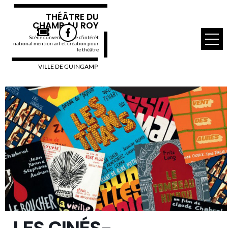
THÉÂTRE DU
CHAMP AU ROY
Scène conventionnée d’intérêt
national mention art et création pour
le théâtre
VILLE DE GUINGAMP